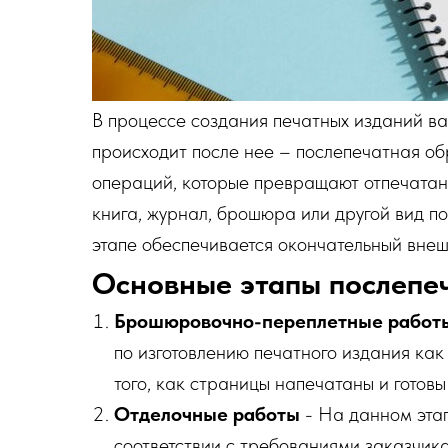
В процессе создания печатных изданий важ
происходит после нее – послепечатная об
операций, которые превращают отпечатанн
книга, журнал, брошюра или другой вид п
этапе обеспечивается окончательный внеш
Основные этапы послепе
Брошюровочно-переплетные работ
по изготовлению печатного издания как
того, как страницы напечатаны и готов
Отделочные работы
- На данном этап
соответствии с требованиями заказчика